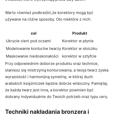
Warto⁤ również ​podkreślić,że ‌korektory mogą być ​
używane ⁢na⁢ różne sposoby. Oto niektóre z nich:
cel
Produkt
Ukrycie‍ cieni pod oczami
Korektor w płynie
Modelowanie konturów twarzy
Korektor​ w słoiczku
Maskowanie niedoskonałości
korektor w sztyfcie
Przy​ odpowiednim doborze produktu ⁢oraz ​technice,
staniesz się mistrzynią konturowania, a twoja twarz zyska
wyrazistość ⁤i harmonijną symetrię, w której duch
⁣arabskich ⁢księżniczek będzie dobrze widoczny. Pamiętaj,
że każda ⁢twarz jest inna, a korektor powinien być
dobrany​ indywidualnie do Twoich ⁤potrzeb oraz typu cery.
Techniki nakładania bronzera i