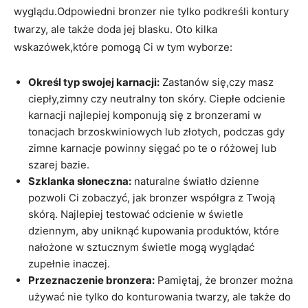
wyglądu.Odpowiedni bronzer ‌nie⁢ tylko podkreśli kontury‍
twarzy, ale także doda jej ⁤blasku. Oto kilka
wskazówek,które pomogą Ci⁢ w tym wyborze:
Określ typ swojej karnacji:
Zastanów się,czy masz
ciepły,zimny czy neutralny ton⁤ skóry. ⁣Ciepłe ​odcienie
karnacji najlepiej komponują się ⁣z bronzerami w
tonacjach ⁣brzoskwiniowych lub złotych,‌ podczas gdy
zimne‍ karnacje powinny sięgać po te o różowej lub⁣
szarej bazie.
Szklanka słoneczna:
naturalne światło dzienne
pozwoli Ci zobaczyć, jak bronzer ‌współgra z Twoją
skórą. Najlepiej testować odcienie w świetle
dziennym, aby​ uniknąć‍ kupowania produktów, które⁣
nałożone w‍ sztucznym świetle‍ mogą wyglądać
zupełnie inaczej.
Przeznaczenie bronzera:
Pamiętaj, że‌ bronzer ​można
używać nie tylko do konturowania‍ twarzy, ale także do