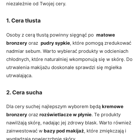
⁤niezależnie od‌ Twojej cery.
1. Cera tłusta
Osoby z cerą tłustą powinny sięgnąć po ⁣
matowe
bronzery
oraz ⁢
pudry sypkie
, które pomogą zredukować​
nadmiar​ sebum. Warto wybierać produkty w odcieniach
chłodnych, które​ naturalniej wkomponują się w skórę. Do
utrwalenia makijażu doskonale sprawdzi się mgiełka
utrwalająca.
2. ‍Cera⁢ sucha
Dla cery suchej najlepszym wyborem będą
kremowe​
bronzery
⁣oraz
rozświetlacze​ w płynie
. Te produkty ​
nawilżają skórę, nadając ‌jej zdrowy blask. Warto⁢ również‌
zainwestować w
bazy pod makijaż
, które ‌zmiękczają⁣ i
wygładzają powierzchnię skóry.