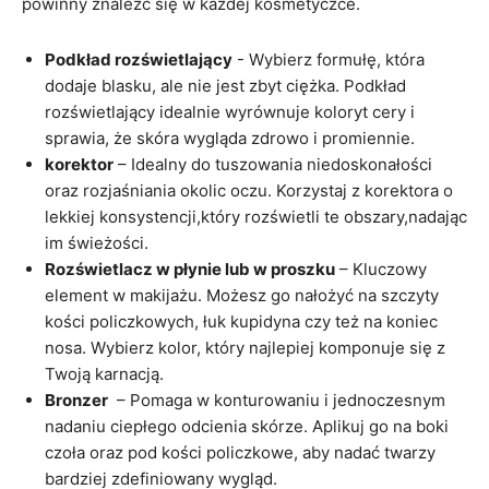
powinny⁢ znaleźć się w każdej kosmetyczce.
Podkład rozświetlający
⁤- Wybierz formułę, która
dodaje blasku, ale nie ⁤jest zbyt ciężka. Podkład
rozświetlający idealnie wyrównuje koloryt cery i
sprawia, że skóra wygląda zdrowo i⁤ promiennie.
korektor
– Idealny do tuszowania niedoskonałości​
oraz‍ rozjaśniania ‌okolic​ oczu. Korzystaj ‌z ⁢korektora o‍
lekkiej konsystencji,który rozświetli​ te obszary,nadając
im świeżości.
Rozświetlacz ‍w ‌płynie lub w⁢ proszku
– ‌Kluczowy
element ⁤w makijażu.⁤ Możesz ​go⁣ nałożyć na szczyty
kości policzkowych,⁣ łuk‍ kupidyna czy też na koniec
nosa. Wybierz kolor, który najlepiej ⁤komponuje się z
⁤Twoją karnacją.
Bronzer
⁤ – Pomaga w konturowaniu i jednoczesnym
nadaniu ciepłego odcienia skórze. Aplikuj go na boki
czoła ​oraz pod⁢ kości policzkowe, aby⁣ nadać ⁣twarzy
bardziej zdefiniowany ​wygląd.