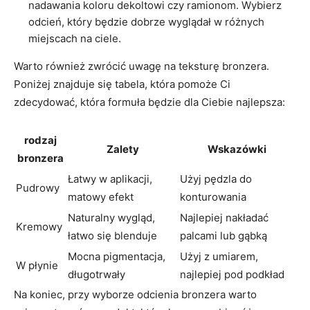
nadawania koloru dekoltowi czy​ ramionom. Wybierz
‌odcień, który będzie ⁣dobrze wyglądał w ‌różnych
miejscach na ciele.
Warto również zwrócić uwagę na teksturę bronzera.⁢
Poniżej znajduje​ się tabela, która pomoże ​Ci
zdecydować, która formuła będzie dla Ciebie najlepsza:
rodzaj
Zalety
Wskazówki
⁣bronzera
Łatwy w ⁢aplikacji,
Użyj pędzla do
Pudrowy
matowy‍ efekt
konturowania
Naturalny wygląd,
Najlepiej ‌nakładać
Kremowy
łatwo się blenduje
palcami ‌lub gąbką
Mocna pigmentacja,
Użyj z‌ umiarem,
W płynie
długotrwały
najlepiej pod podkład
Na koniec,‍ przy wyborze⁤ odcienia bronzera‍ warto⁣