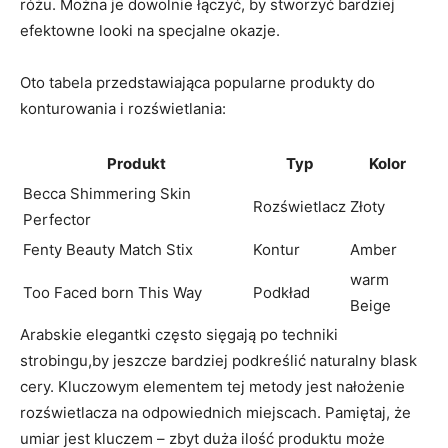
różu. Można je dowolnie łączyć, by ​stworzyć⁢ bardziej
efektowne ‍looki na specjalne okazje.
Oto tabela przedstawiająca popularne‍ produkty do
‌konturowania ⁣i rozświetlania:
Produkt
Typ
Kolor
Becca Shimmering⁣ Skin
Rozświetlacz
Złoty
Perfector
Fenty Beauty‌ Match Stix
Kontur
Amber
warm
Too Faced born⁤ This Way
Podkład
Beige
Arabskie elegantki często sięgają‍ po techniki
‌strobingu,by jeszcze bardziej podkreślić ‌naturalny blask
cery. Kluczowym elementem tej metody⁤ jest nałożenie
rozświetlacza‍ na odpowiednich miejscach. ⁣Pamiętaj, ​że⁣
umiar jest​ kluczem – zbyt duża​ ilość ‌produktu może