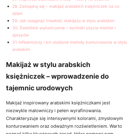
Zainspiruj się – makijaż arabskich księżniczek na co
dzień
Jak osiągnąć trwałość ​makijażu w stylu ‍arabskim
Świetliste⁣ wykończenie – techniki użycia mistów i
sprayów
Influencerzy ‍i ⁤ich ulubione metody‍ konturowania w stylu
arabskim
Makijaż w stylu arabskich
księżniczek – wprowadzenie do
tajemnic urodowych
Makijaż inspirowany ⁤arabskimi księżniczkami ‍jest
niezwykle malowniczy i pełen⁤ wyrafinowania.
‌Charakteryzuje się⁣ intensywnymi⁣ kolorami, zmysłowym
konturowaniem​ oraz⁤ odważnym rozświetleniem. Warto
poznać kilka ‍kluczowych zasad, które pomogą‍ nam