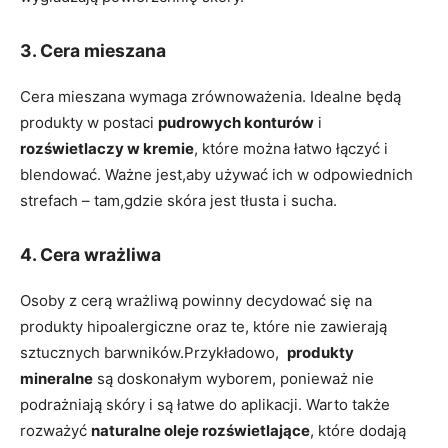
3. Cera mieszana
Cera mieszana wymaga‍ zrównoważenia. ⁤Idealne będą
produkty w postaci
pudrowych ⁣konturów
‍i
rozświetlaczy w kremie
, które ⁣można łatwo łączyć i
blendować.‍ Ważne jest,aby⁤ używać​ ich w odpowiednich
strefach – tam,gdzie ⁣skóra jest tłusta i sucha.
4. ‍Cera wrażliwa
Osoby z cerą wrażliwą powinny decydować się na
⁢produkty hipoalergiczne oraz te,⁢ które nie zawierają
sztucznych barwników.Przykładowo, ​
produkty
‍mineralne
‍są doskonałym⁤ wyborem, ponieważ nie
podrażniają skóry⁣ i są łatwe do ​aplikacji. Warto także
rozważyć
naturalne ‍oleje rozświetlające
, które dodają