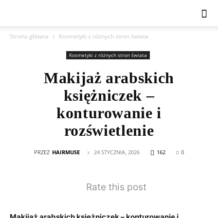
Strona główna
Kosmetyki z różnych stron świata
Kosmetyki z różnych stron świata
Makijaż arabskich
księżniczek –
konturowanie i
rozświetlenie
PRZEZ
HAIRMUSE
24 STYCZNIA, 2026
162
0
Rate this post
Makijaż arabskich ⁤księżniczek – konturowanie i