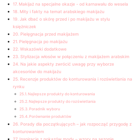
Makijaż na⁢ specjalne okazje ‍-‍ od ⁣karnawału do ⁢wesela
Mity i fakty‍ na temat⁣ arabskiego⁣ makijażu
Jak dbać‍ o⁤ skórę przed i po ⁣makijażu w stylu
księżniczek
Pielęgnacja‌ przed makijażem
Pielęgnacja po makijażu
Wskazówki dodatkowe
Stylizacja włosów w połączeniu z makijażem arabskim
Na jakie aspekty zwrócić uwagę przy wyborze
akcesoriów​ do makijażu
Recenzje produktów do konturowania i‍ rozświetlania na
rynku
Najlepsze produkty do konturowania
Najlepsze produkty do rozświetlania
Poradnik wyboru
Porównanie‌ produktów
Porady‌ dla‍ początkujących – jak‌ rozpocząć‍ przygodę z
konturowaniem
Inspiracje ​z pokazów⁣ mody – ‌wzory‌ na sezonie