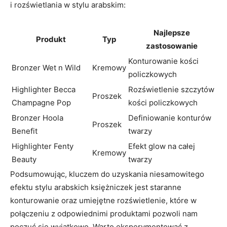
i ‍rozświetlania w ⁤stylu‍ arabskim:
Najlepsze
Produkt
Typ
zastosowanie
Konturowanie kości
Bronzer Wet n Wild
Kremowy
policzkowych
Highlighter Becca
Rozświetlenie szczytów
Proszek
Champagne Pop
kości policzkowych
Bronzer Hoola
Definiowanie konturów
Proszek
‍Benefit
twarzy
Highlighter Fenty
Efekt glow​ na całej
Kremowy
Beauty
twarzy
Podsumowując, kluczem do uzyskania ‍niesamowitego
efektu stylu arabskich księżniczek jest staranne
konturowanie oraz umiejętne rozświetlenie, które w
połączeniu z ⁤odpowiednimi‌ produktami pozwoli⁣ nam
poczuć ⁤się wyjątkowo. Warto eksperymentować z