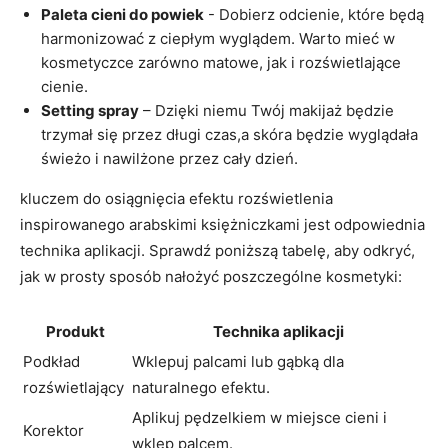
Paleta cieni do​ powiek
⁣-⁣ Dobierz odcienie, które będą⁤
harmonizować ⁣z ciepłym wyglądem. Warto mieć w
kosmetyczce zarówno matowe, jak i ‍rozświetlające
cienie.
Setting spray
– Dzięki niemu Twój makijaż będzie
⁤trzymał się przez długi ⁣czas,a skóra będzie wyglądała
świeżo i nawilżone przez ​cały dzień.
kluczem do​ osiągnięcia ⁤efektu rozświetlenia
inspirowanego arabskimi księżniczkami jest odpowiednia
technika aplikacji. Sprawdź ‌poniższą ⁤tabelę, aby odkryć,
jak ​w​ prosty sposób nałożyć ⁤poszczególne kosmetyki:
Produkt
Technika ​aplikacji
Podkład​
Wklepuj palcami lub gąbką dla
rozświetlający
‍naturalnego efektu.
Aplikuj pędzelkiem w miejsce‌ cieni i
Korektor
wklep​ palcem.