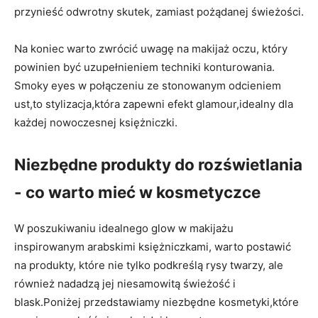
przynieść odwrotny skutek, zamiast⁣ pożądanej ​świeżości.
Na koniec warto zwrócić uwagę ⁣na makijaż oczu, który​
powinien ⁣być uzupełnieniem techniki konturowania.
Smoky‍ eyes w ​połączeniu ze⁤ stonowanym odcieniem
ust,to stylizacja,która zapewni efekt​ glamour,idealny dla
każdej nowoczesnej księżniczki.
Niezbędne produkty do​ rozświetlania
⁣- ⁣co warto mieć w kosmetyczce
W‍ poszukiwaniu idealnego glow w ‌makijażu
inspirowanym⁢ arabskimi księżniczkami, warto postawić⁣
na produkty, ⁣które nie ⁣tylko podkreślą rysy twarzy, ale⁣
również ⁤nadadzą jej ⁤niesamowitą świeżość i
blask.Poniżej przedstawiamy niezbędne kosmetyki,które