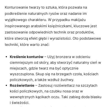
Konturowanie twarzy to‌ sztuka, która pozwala na‌
podkreślenie ⁤naturalnych rysów oraz‌ nadanie im
wyjątkowego charakteru.⁣ W ⁤przypadku makijażu
inspirowanego arabskimi księżniczkami, kluczowe​ jest
‍zastosowanie ​odpowiednich technik‌ oraz produktów,
które stworzą efekt​ głębi i ‍wyrazistości. Oto podstawowe
techniki, które warto znać:
Kreślenie konturów
– Użyj bronzera w odcieniu
ciemniejszym od skóry, aby​ stworzyć naturalny ‌cień w
miejscach, gdzie twarz ma być optycznie
wyszczuplona. Skup ⁣się na⁤ brzegach czoła, ⁢kościach
policzkowych,‌ a także wzdłuż ‌żuchwy.
Rozświetlanie
– Zastosuj rozświetlacz na szczytach
kości policzkowych,‌ na czubku nosa oraz w
wewnętrznych kącikach oczu. Taki zabieg doda ‍blasku
i świeżości.