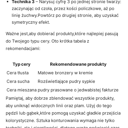
Technika 3
– Narysuj cyfrę 3 po jednej stronie twarzy:
⁢zaczynając od‌ czoła, przez kości‍ policzkowe,‍ aż⁤ po
linię żuchwy.Powtórz po drugiej stronie, aby uzyskać
symetryczny efekt.
Ważne jest,aby⁢ dobierać produkty,które⁤ najlepiej pasują
do Twojego typu cery. Oto krótka tabela ‌z⁤
rekomendacjami:
Typ‌ cery
Rekomendowane produkty
Cera tłusta
Matowe​ bronzery w kremie
Cera sucha
Rozświetlające ‌pudry ​sypkie
Cera ⁢mieszana
pudry prasowane o jedwabistej ⁣fakturze
Pamiętaj, aby dobrze zblendować ‍wszystkie produkty,
aby uniknąć widocznych linii oraz plam. Użyj do tego
pędzli lub ⁢gąbek,które​ pomogą uzyskać gładkie przejścia
kolorystyczne. Sztuka konturowania⁣ wymaga nie tylko
techniki,​ ale i ⁢cierpliwości, dlatego warto poświęcić ‍czas