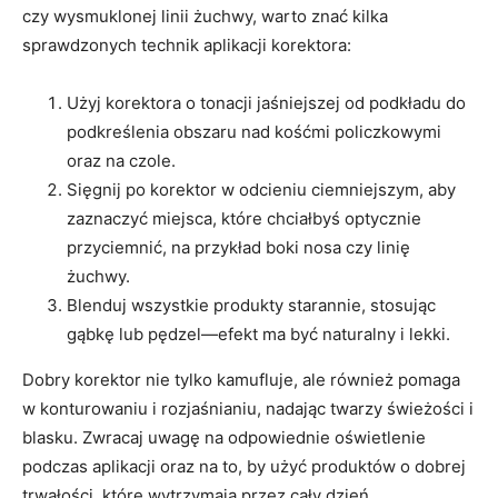
czy‍ wysmuklonej linii żuchwy,‍ warto‌ znać kilka
sprawdzonych technik⁤ aplikacji ⁤korektora:
Użyj korektora o ⁤tonacji ⁣jaśniejszej od podkładu ‌do
podkreślenia obszaru nad⁣ kośćmi policzkowymi
oraz na czole.
Sięgnij po korektor w odcieniu ciemniejszym, ⁢aby
zaznaczyć miejsca, które chciałbyś ​optycznie
przyciemnić, na⁣ przykład boki ‍nosa czy linię
żuchwy.
Blenduj​ wszystkie produkty starannie, stosując
gąbkę lub​ pędzel—efekt​ ma być naturalny‍ i lekki.
Dobry korektor ‌nie ‌tylko kamufluje, ale ‌również pomaga
w konturowaniu ⁢i​ rozjaśnianiu, nadając twarzy świeżości i
​blasku. Zwracaj uwagę ⁤na‌ odpowiednie oświetlenie
⁤podczas ⁤aplikacji⁣ oraz na to, by użyć produktów o⁢ dobrej
trwałości, które wytrzymają⁢ przez⁢ cały dzień.