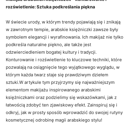
rozświetlenie: Sztuka podkreślania ⁢piękna
W ⁣świecie‍ urody, w ⁣którym ⁢trendy pojawiają się i znikają
w zawrotnym tempie, arabskie księżniczki zawsze były
symbolem elegancji i wyrafinowania. Ich makijaż nie ⁢tylko‌
podkreśla ⁤naturalne piękno, ale także ​jest
odzwierciedleniem ⁣bogatej kultury i tradycji.
Konturowanie i rozświetlenie to kluczowe techniki, które
⁤pozwalają na osiągnięcie‌ tego wyjątkowego wyglądu,⁢ w
którym każda twarz staje się prawdziwym ‌dziełem
sztuki.W artykule tym przyjrzymy się najważniejszym
elementom makijażu inspirowanego arabskimi⁢
księżniczkami oraz podzielimy się wskazówkami, jak z
łatwością zdobyć‌ ten ‌zjawiskowy efekt. Zainspiruj się i
odkryj, ⁣jak ‌w prosty ⁢sposób wprowadzić ⁣do swojej rutyny
kosmetycznej odrobinę magii arabskiego stylu!