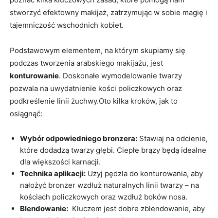
stworzyć ⁣efektowny makijaż, zatrzymując w sobie magię i⁢
tajemniczość wschodnich kobiet.
Podstawowym elementem, na którym skupiamy się
podczas ⁤tworzenia arabskiego ⁤makijażu, ‍jest
konturowanie
. Doskonałe wymodelowanie ​twarzy
pozwala na uwydatnienie ‍kości policzkowych oraz
podkreślenie linii żuchwy.Oto⁣ kilka ⁢kroków, jak to‍
osiągnąć:
Wybór odpowiedniego bronzera:
Stawiaj ​na odcienie,
które dodadzą twarzy głębi.​ Ciepłe brązy​ będą idealne
dla większości karnacji.
Technika aplikacji:
Użyj pędzla do konturowania, aby
nałożyć ⁤bronzer wzdłuż naturalnych​ linii twarzy – na
kościach policzkowych oraz wzdłuż boków nosa.
Blendowanie:
‌ Kluczem‍ jest dobre zblendowanie, aby