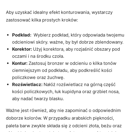
Aby uzyskać⁢ idealny efekt konturowania, wystarczy
zastosować kilka prostych kroków:
Podkład:
​ Wybierz podkład, który odpowiada twojemu
odcieniowi skóry. ⁤ważne, by był dobrze ​zblendowany.
Korektor:
Użyj korektora, ‍aby rozjaśnić obszary ⁣pod
oczami i na środku czoła.
Kontur:
Zastosuj bronzer ​w​ odcieniu o kilka tonów
‌ciemniejszym od podkładu,⁣ aby podkreślić kości
policzkowe oraz żuchwę.
Rozświetlacz:
Nałóż rozświetlacz na górną część
kości policzkowych,‍ łuk kupidyna oraz grzbiet nosa,
aby​ nadać twarzy blasku.
Ważne jest również, aby nie zapominać o odpowiednim
doborze kolorów. W przypadku arabskich piękności,
paleta barw zwykle składa się ‍z‍ odcieni złota, beżu oraz