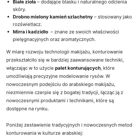
Białe zioła
–‌ dodające blasku i naturalnego odcienia
skóry.
Drobno ​mielony kamień szlachetny
– stosowany jako
rozświetlacz.
Mirra i kadzidło
​ – znane ⁤ze swoich właściwości
pielęgnacyjnych​ oraz aromatycznych.
W miarę rozwoju ⁤technologii makijażu, konturowanie
przekształciło się w bardziej zaawansowane techniki,
⁢włączając w to użycie‌
palet konturujących
, które
umożliwiają precyzyjne modelowanie rysów. W
nowoczesnym podejściu ‍do arabskiego⁤ makijażu,
niezmiennie czerpie się z bogatej tradycji, łącząc ją z⁣
nowoczesnymi produktami i technikami, ‌które są
⁤dostępne na rynku.
Poniżej zestawienie tradycyjnych i nowoczesnych metod
‌konturowania w kulturze arabskiej: