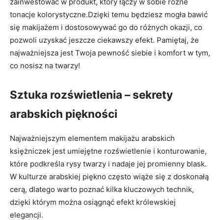
zainwestować w produkt, który ⁤łączy w sobie różne
tonacje kolorystyczne.Dzięki temu będziesz mogła bawić
‍się‌ makijażem ⁣i‍ dostosowywać go do różnych okazji, co
‍pozwoli uzyskać jeszcze ciekawszy efekt.‌ Pamiętaj, że
najważniejsza‍ jest Twoja pewność siebie i komfort w⁤ tym,
co nosisz⁢ na⁢ twarzy!
Sztuka rozświetlenia – sekrety
arabskich piękności
Najważniejszym elementem makijażu arabskich
księżniczek jest‍ umiejętne rozświetlenie ​i konturowanie,
które podkreśla rysy twarzy i nadaje jej‌ promienny blask.
W kulturze⁣ arabskiej ​piękno często wiąże się z doskonałą
cerą, dlatego warto poznać kilka kluczowych‍ technik,
dzięki którym można⁢ osiągnąć ‍efekt królewskiej
elegancji.